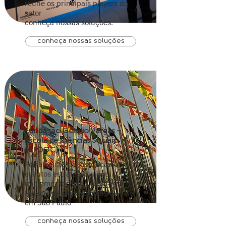
reúne os principais players do
setor
conheça nossas soluções.
conheça nossas soluções
Fundação Getúlio Vargas –
Escola de Ciências Sociais
(CPDOC)
Fortalecimento institucional,
eventos estratégicos e
implementação do MBA em
Relações Internacionais da FGV
em São Paulo
conheça nossas soluções