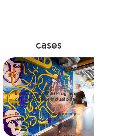
cases
Implementação do Programa
de Diversidade e Inclusão da
TOTVS
Descubra como transformamos
desafios em resultados
surpreendentes neste case.