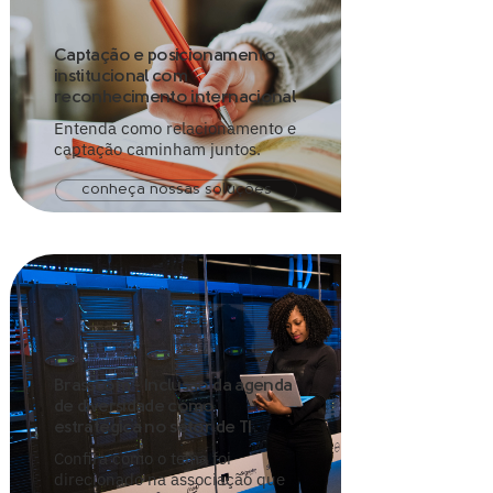
Captação e posicionamento
institucional com
reconhecimento internacional
Entenda como relacionamento e
captação caminham juntos.
conheça nossas soluções
Brasscom - Inclusão da agenda
de diversidade como
estratégica no setor de TI
Confira como o tema foi
direcionado na associação que