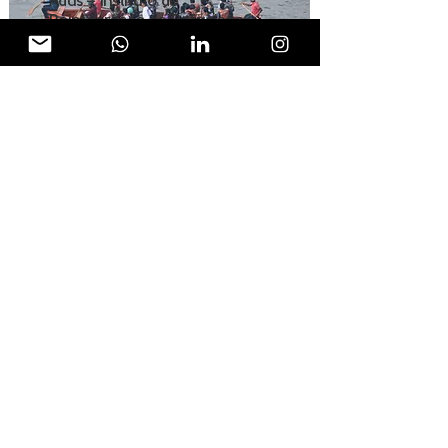
Adus – Instituto de
Reintegração do Refugiado
Planejamento estratégico e
construção do primeiro
programa de advocacy com
base em evidências sobre
refúgio no Brasil.
conheça nossas soluções
Fundação do GAMES
Diversidade
Conheça a rede de executivos
LGBTQIAPN+ que transformou
o ativismo em estratégia dentro
das empresas brasileiras.