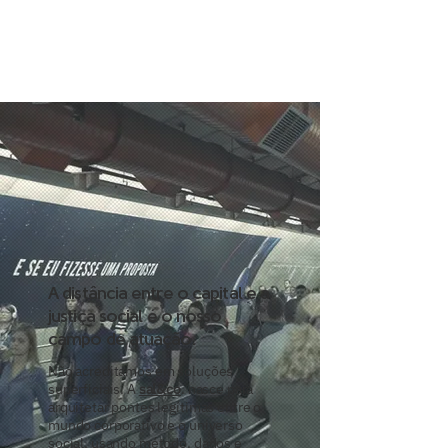
A distância entre o capital e a
justiça social é o nosso
campo de atuação.
Não acreditamos em soluções
superficiais. A
sal&co
. nasce para
arquitetar pontes legítimas entre o
mundo corporativo e o universo
social, usando método, dados e