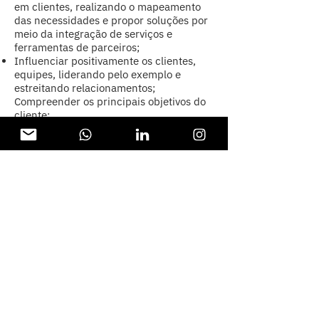
em clientes, realizando o mapeamento
das necessidades e propor soluções por
meio da integração de serviços e
ferramentas de parceiros;
Influenciar positivamente os clientes,
equipes, liderando pelo exemplo e
estreitando relacionamentos;
Compreender os principais objetivos do
cliente;
Alinhar à equipe em relação aos
objetivos e estabelecer prioridades e
direcionamento.
Requisitos
Formação abrangente em cursos de
Humanas, Recursos Humanos, Gestão de
Pessoas, Administração, Psicologia ou
áreas correlatas.
Experiência com Gestão de
Stakeholders.
Experiência com gestão de mudanças;
Inglês intermediário/ avançado.
Conhecimento básico em mindset e