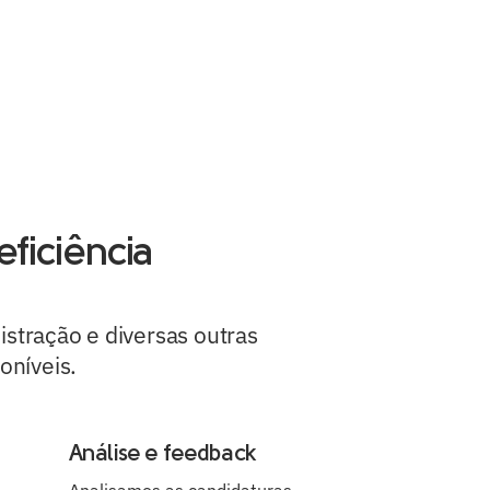
entos
colher de Sal
publicações
contato
eficiência
istração e diversas outras
oníveis.
Análise e feedback