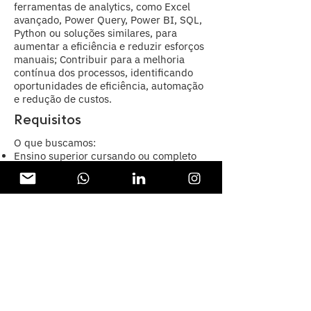
ferramentas de analytics, como Excel
avançado, Power Query, Power BI, SQL,
Python ou soluções similares, para
aumentar a eficiência e reduzir esforços
manuais; Contribuir para a melhoria
contínua dos processos, identificando
oportunidades de eficiência, automação
e redução de custos.
Requisitos
O que buscamos:
Ensino superior cursando ou completo
em Ciências Contábeis, Administração,
Economia, Engenharia, Sistemas de
Informação, Análise e Desenvolvimento
de Sistemas ou áreas correlatas;
Experiência ou conhecimentos,
adquiridos por meio de cursos,
graduação ou vivência profissional, em
análises financeiras, contábeis,
auditoria, Deal Advisory, Transaction
Services, análise de dados, M&A ou
áreas correlatas;