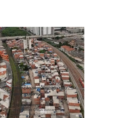
Intenção sem método não
gera mudança
Enquanto empresas buscam
propósito e ONGs buscam
recursos, nós criamos a estratégia