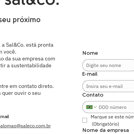
 sal&co.
 seu próximo
, a Sal&Co. está pronta
m você.
Nome
ção da sua empresa com
ir a sustentabilidade
E-mail
tre em contato direto.
 quer ouvir o seu
Contato
Marque se este núm
Email
(Obrigatório)
salomao@saleco.com.br
Nome da empresa