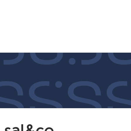
sobre sal&co.
soluções
cases
depoim