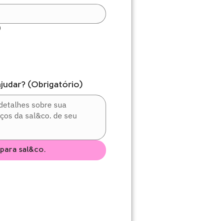
)
judar?
(Obrigatório)
 para sal&co.