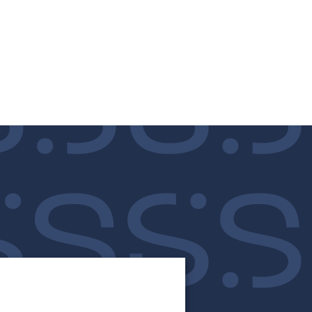
entos
colher de Sal
publicações
contato